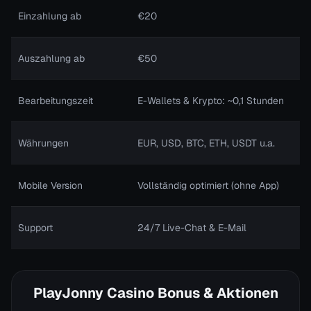
Einzahlung ab
€20
Auszahlung ab
€50
Bearbeitungszeit
E-Wallets & Krypto: ~0,1 Stunden
Währungen
EUR, USD, BTC, ETH, USDT u.a.
Mobile Version
Vollständig optimiert (ohne App)
Support
24/7 Live-Chat & E-Mail
PlayJonny Casino Bonus & Aktionen