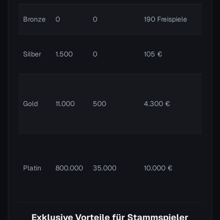
Bronze
0
0
190 Freispiele
–
Silber
1.500
0
105 €
1 
bi
Gold
11.000
500
4.300 €
%
Platin
800.000
35.000
10.000 €
5 
Exklusive Vorteile für Stammspieler