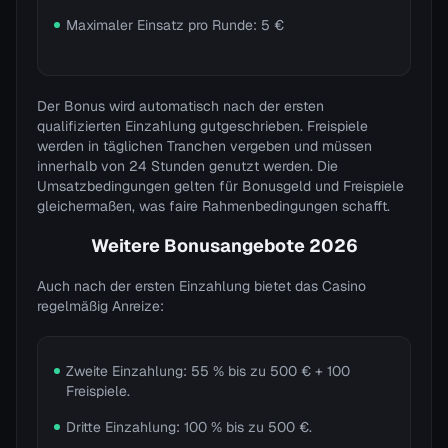
Maximaler Einsatz pro Runde: 5 €
Der Bonus wird automatisch nach der ersten
qualifizierten Einzahlung gutgeschrieben. Freispiele
werden in täglichen Tranchen vergeben und müssen
innerhalb von 24 Stunden genutzt werden. Die
Umsatzbedingungen gelten für Bonusgeld und Freispiele
gleichermaßen, was faire Rahmenbedingungen schafft.
Weitere Bonusangebote 2026
Auch nach der ersten Einzahlung bietet das Casino
regelmäßig Anreize:
Zweite Einzahlung: 55 % bis zu 500 € + 100
Freispiele.
Dritte Einzahlung: 100 % bis zu 500 €.