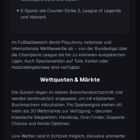
E-Sports wie Counter-Strike 2, League of Legends
und Valorant.
Im Fußballbereich deckt PlayJonny nationale und
internationale Wettbewerbe ab – von der Bundesliga über
die Champions League bis hin zu kleineren europäischen
Ligen. Auch Spezialwetten auf Tore, Karten oder
Halbzeitergebnisse sind verfügbar.
Wettquoten & Märkte
Die Quoten liegen im oberen Branchendurchschnitt und
werden kontinuierlich angepasst, um mit etablierten
Buchmachern mitzuhalten. Pro Spielereignis stehen oft
mehr als 30 Wettmärkte zur Verfügung – darunter
klassische Siegwetten, Handicap, Over/Under, Doppelte
Chance und Kombi-Optionen.
Live-Wetten sind in Echtzeit möglich, inklusive animierter