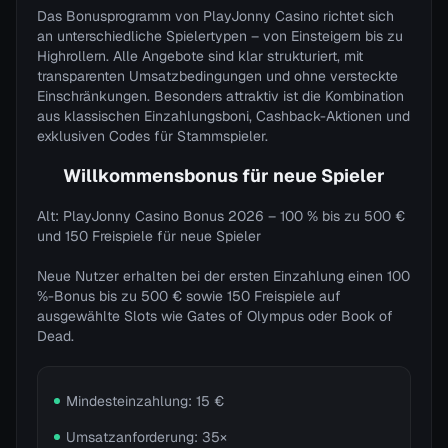
Das Bonusprogramm von PlayJonny Casino richtet sich
an unterschiedliche Spielertypen – von Einsteigern bis zu
Highrollern. Alle Angebote sind klar strukturiert, mit
transparenten Umsatzbedingungen und ohne versteckte
Einschränkungen. Besonders attraktiv ist die Kombination
aus klassischen Einzahlungsboni, Cashback-Aktionen und
exklusiven Codes für Stammspieler.
Willkommensbonus für neue Spieler
Alt: PlayJonny Casino Bonus 2026 – 100 % bis zu 500 €
und 150 Freispiele für neue Spieler
Neue Nutzer erhalten bei der ersten Einzahlung einen 100
%-Bonus bis zu 500 € sowie 150 Freispiele auf
ausgewählte Slots wie Gates of Olympus oder Book of
Dead.
Mindesteinzahlung: 15 €
Umsatzanforderung: 35×