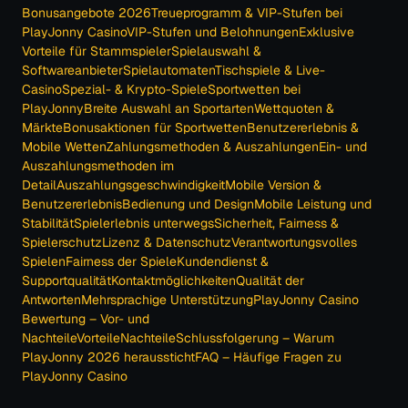
Bonusangebote 2026
Treueprogramm & VIP-Stufen bei
PlayJonny Casino
VIP-Stufen und Belohnungen
Exklusive
Vorteile für Stammspieler
Spielauswahl &
Softwareanbieter
Spielautomaten
Tischspiele & Live-
Casino
Spezial- & Krypto-Spiele
Sportwetten bei
PlayJonny
Breite Auswahl an Sportarten
Wettquoten &
Märkte
Bonusaktionen für Sportwetten
Benutzererlebnis &
Mobile Wetten
Zahlungsmethoden & Auszahlungen
Ein- und
Auszahlungsmethoden im
Detail
Auszahlungsgeschwindigkeit
Mobile Version &
Benutzererlebnis
Bedienung und Design
Mobile Leistung und
Stabilität
Spielerlebnis unterwegs
Sicherheit, Fairness &
Spielerschutz
Lizenz & Datenschutz
Verantwortungsvolles
Spielen
Fairness der Spiele
Kundendienst &
Supportqualität
Kontaktmöglichkeiten
Qualität der
Antworten
Mehrsprachige Unterstützung
PlayJonny Casino
Bewertung – Vor- und
Nachteile
Vorteile
Nachteile
Schlussfolgerung – Warum
PlayJonny 2026 heraussticht
FAQ – Häufige Fragen zu
PlayJonny Casino