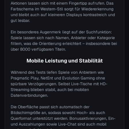
Aktionen lassen sich mit einem Fingertipp aufrufen. Das
Farbschema im Western-Stil sorgt für Wiedererkennung
und bleibt auch auf kleineren Displays kontrastreich und
gut lesbar.
Ein besonderes Augenmerk liegt auf der Suchfunktion:
Spiele lassen sich nach Namen, Anbieter oder Kategorie
filtern, was die Orientierung erleichtert – insbesondere bei
über 8000 verfügbaren Titeln.
Mobile Leistung und Stabilität
Während des Tests liefen Spiele von Anbietern wie
Pragmatic Play, NetEnt und Evolution Gaming ohne
spürbare Verzögerungen. Selbst Live-Tische mit HD-
Streaming blieben stabil, auch bei mobilen
Datenverbindungen.
Die Oberfläche passt sich automatisch der
Bildschirmgröße an, sodass sowohl Hoch- als auch
Querformat unterstützt werden. Bonusaktivierungen, Ein-
und Auszahlungen sowie Live-Chat sind auch mobil