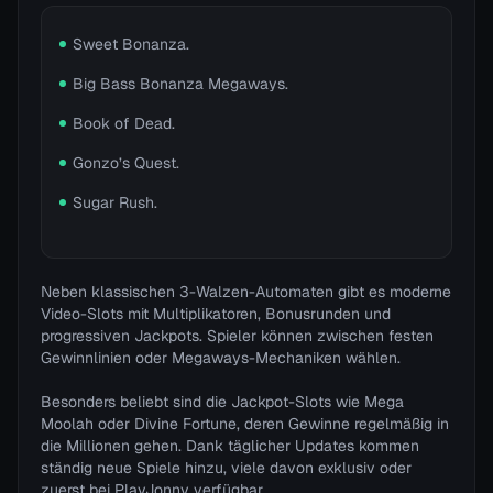
Sweet Bonanza.
Big Bass Bonanza Megaways.
Book of Dead.
Gonzo’s Quest.
Sugar Rush.
Neben klassischen 3-Walzen-Automaten gibt es moderne
Video-Slots mit Multiplikatoren, Bonusrunden und
progressiven Jackpots. Spieler können zwischen festen
Gewinnlinien oder Megaways-Mechaniken wählen.
Besonders beliebt sind die Jackpot-Slots wie Mega
Moolah oder Divine Fortune, deren Gewinne regelmäßig in
die Millionen gehen. Dank täglicher Updates kommen
ständig neue Spiele hinzu, viele davon exklusiv oder
zuerst bei PlayJonny verfügbar.