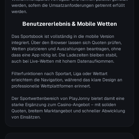
werden, sofern die Umsatzanforderungen getrennt erfüllt
werden.
Benutzererlebnis & Mobile Wetten
Das Sportsbook ist vollständig in die mobile Version
integriert. Über den Browser lassen sich Quoten prüfen,
Wetten platzieren und Auszahlungen beantragen, ohne
dass eine App nötig ist. Die Ladezeiten bleiben stabil,
auch bei Live-Wetten mit hohem Datenaufkommen.
Filterfunktionen nach Sportart, Liga oder Wettart
erleichtern die Navigation, während das klare Design an
professionelle Wettplattformen erinnert.
Der Sportwettenbereich von PlayJonny bietet damit eine
starke Ergänzung zum Casino-Angebot – mit soliden
Quoten, breitem Marktangebot und schneller Abwicklung
von Einsätzen.