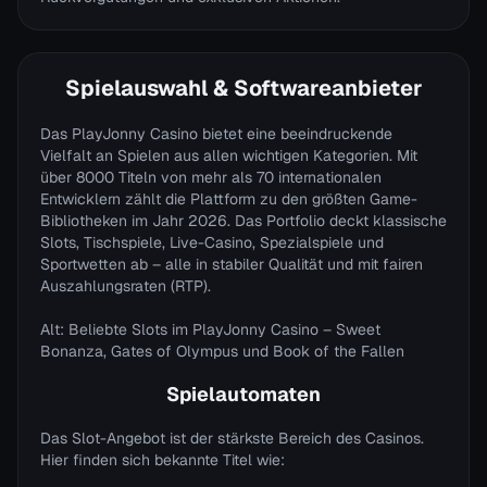
Spielauswahl & Softwareanbieter
Das PlayJonny Casino bietet eine beeindruckende
Vielfalt an Spielen aus allen wichtigen Kategorien. Mit
über 8000 Titeln von mehr als 70 internationalen
Entwicklern zählt die Plattform zu den größten Game-
Bibliotheken im Jahr 2026. Das Portfolio deckt klassische
Slots, Tischspiele, Live-Casino, Spezialspiele und
Sportwetten ab – alle in stabiler Qualität und mit fairen
Auszahlungsraten (RTP).
Alt: Beliebte Slots im PlayJonny Casino – Sweet
Bonanza, Gates of Olympus und Book of the Fallen
Spielautomaten
Das Slot-Angebot ist der stärkste Bereich des Casinos.
Hier finden sich bekannte Titel wie: