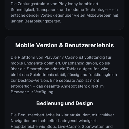
Die Zahlungsstruktur von PlayJonny kombiniert
Schnelligkeit, Transparenz und moderne Technologie – ein
entscheidender Vorteil gegenüber vielen Mitbewerbern mit
langen Bearbeitungszeiten.
Mobile Version & Benutzererlebnis
Die Plattform von PlayJonny Casino ist vollständig für
mobile Endgeräte optimiert. Unabhängig davon, ob sie
über ein Smartphone oder ein Tablet aufgerufen wird,
bleibt das Spielerlebnis stabil, flüssig und funktionsgleich
zur Desktop-Version. Eine separate App ist nicht
erforderlich – das gesamte Angebot steht direkt im
Browser zur Verfügung.
Bedienung und Design
Die Benutzeroberfläche ist klar strukturiert, mit intuitiver
Navigation und schneller Ladegeschwindigkeit.
Hauptbereiche wie Slots, Live-Casino, Sportwetten und